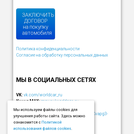
ЗАКЛЮЧИТЬ
ДОГОВОР
на покупку
автомобиля
Политика конфиденциальности
Согласие на обработку персональных данных
МЫ В СОЦИАЛЬНЫХ СЕТЯХ
VK:
vk.com/worldcar_ru
Канал MAX:
max.ru/worldcar_ru
Telegram:
t.me/worldcar_ru
Мы используем файлы cookies для
YouTube:
www.youtube.com/channel/UCvapg3-
улучшения работы сайта. Здесь можно
rZzjFLm7PMeMv2NQ
ознакомится с
Политикой
использования файлов cookies
.