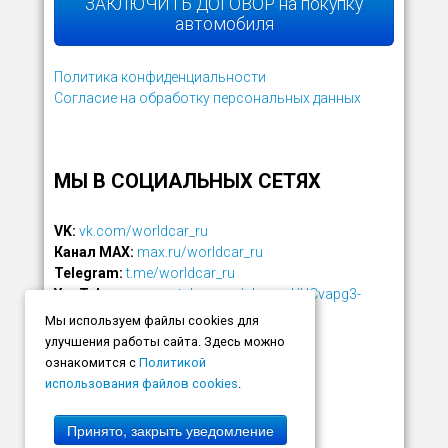
ЗАКЛЮЧИТЬ ДОГОВОР на покупку
автомобиля
Политика конфиденциальности
Согласие на обработку персональных данных
МЫ В СОЦИАЛЬНЫХ СЕТЯХ
VK:
vk.com/worldcar_ru
Канал MAX:
max.ru/worldcar_ru
Telegram:
t.me/worldcar_ru
YouTube:
www.youtube.com/channel/UCvapg3-
rZzjFLm7PMeMv2NQ
Мы используем файлы cookies для
улучшения работы сайта. Здесь можно
ознакомится с
Политикой
использования файлов cookies
.
Принято, закрыть уведомление
© 2004-2026
www.worldcar.ru