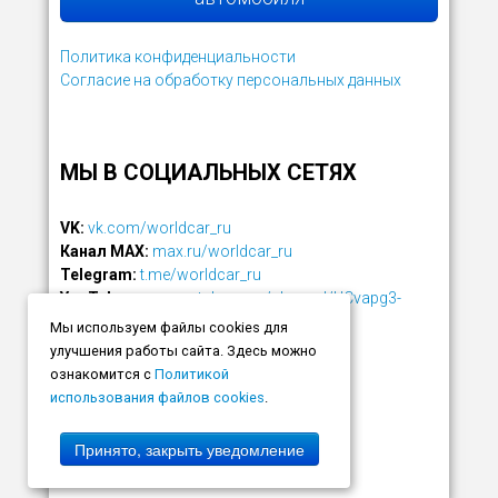
Политика конфиденциальности
Согласие на обработку персональных данных
МЫ В СОЦИАЛЬНЫХ СЕТЯХ
VK:
vk.com/worldcar_ru
Канал MAX:
max.ru/worldcar_ru
Telegram:
t.me/worldcar_ru
YouTube:
www.youtube.com/channel/UCvapg3-
rZzjFLm7PMeMv2NQ
Мы используем файлы cookies для
улучшения работы сайта. Здесь можно
ознакомится с
Политикой
использования файлов cookies
.
Принято, закрыть уведомление
© 2004-2026
www.worldcar.ru