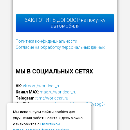
ЗАКЛЮЧИТЬ ДОГОВОР на покупку
автомобиля
Политика конфиденциальности
Согласие на обработку персональных данных
МЫ В СОЦИАЛЬНЫХ СЕТЯХ
VK:
vk.com/worldcar_ru
Канал MAX:
max.ru/worldcar_ru
Telegram:
t.me/worldcar_ru
YouTube:
www.youtube.com/channel/UCvapg3-
rZzjFLm7PMeMv2NQ
Мы используем файлы cookies для
улучшения работы сайта. Здесь можно
ознакомится с
Политикой