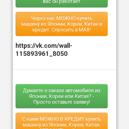
вас он работает
Через нас МОЖНО купить
машину из Японии, Кореи, Китая в
кредит. Спросить в MAX!
https://vk.com/wall-
115893961_8050
Думаете о заказе автомобиля из
Японии, Кореи или Китая? -
Просто оставьте заявку!
С нами МОЖНО В КРЕДИТ купить
машину из Японии, Кореи, Китая.