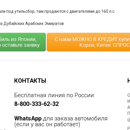
ли под утильсбор, там продаются с двигателями до 160 л.с.
из Дубайских Арабских Эмиратов
биль из Японии,
С нами МОЖНО В КРЕДИТ купит
 оставьте заявку
Кореи, Китая. СПРОС
КОНТАКТЫ
Бесплатная линия по России
О
И
8-800-333-62-32
А
П
WhatsApp
для заказа автомобиля
(
(если у вас он работает)
Р