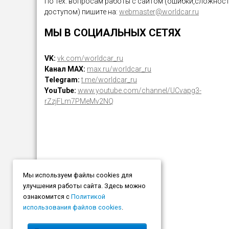
По тех. вопросам работы с сайтом (ошибки,сложност
доступом) пишите на:
webmaster@worldcar.ru
МЫ В СОЦИАЛЬНЫХ СЕТЯХ
VK:
vk.com/worldcar_ru
Канал MAX:
max.ru/worldcar_ru
Telegram:
t.me/worldcar_ru
YouTube:
www.youtube.com/channel/UCvapg3-
rZzjFLm7PMeMv2NQ
Мы используем файлы cookies для
улучшения работы сайта. Здесь можно
ознакомится с
Политикой
использования файлов cookies
.