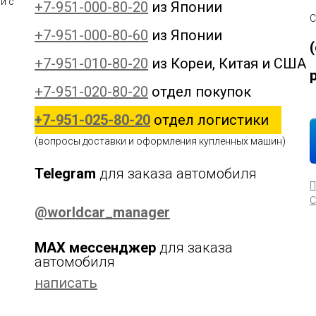
и с
+7-951-000-80-20
из Японии
С
+7-951-000-80-60
из Японии
+7-951-010-80-20
из Кореи, Китая и США
+7-951-020-80-20
отдел покупок
+7-951-025-80-20
отдел логистики
(вопросы доставки и оформления купленных машин)
Telegram
для заказа автомобиля
П
С
@worldcar_manager
MAX мессенджер
для заказа
автомобиля
написать