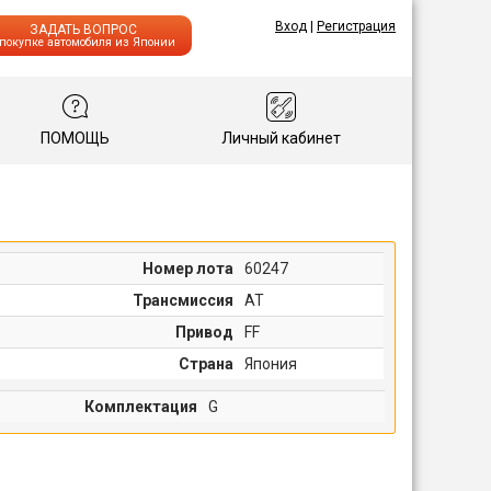
Вход
|
Регистрация
ЗАДАТЬ ВОПРОС
 покупке автомобиля из Японии
ПОМОЩЬ
Личный кабинет
Номер лота
60247
Трансмиссия
AT
Привод
FF
Страна
Япония
Комплектация
G