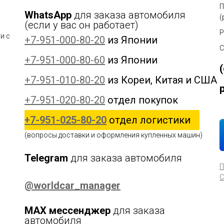
П
WhatsApp
для заказа автомобиля
(
(если у вас он работает)
Р
и с
+7-951-000-80-20
из Японии
С
+7-951-000-80-60
из Японии
+7-951-010-80-20
из Кореи, Китая и США
+7-951-020-80-20
отдел покупок
+7-951-025-80-20
отдел логистики
(вопросы доставки и оформления купленных машин)
Telegram
для заказа автомобиля
П
С
@worldcar_manager
MAX мессенджер
для заказа
автомобиля