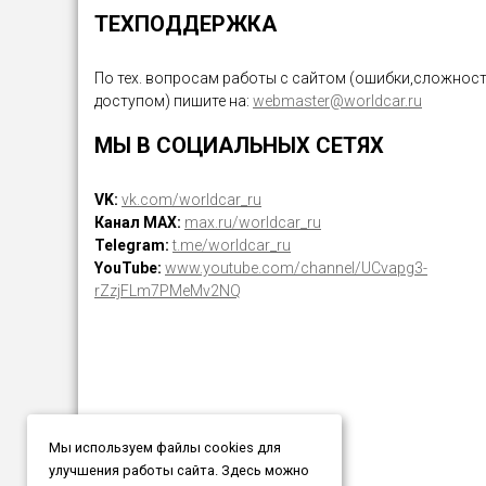
ТЕХПОДДЕРЖКА
По тех. вопросам работы с сайтом (ошибки,сложност
доступом) пишите на:
webmaster@worldcar.ru
МЫ В СОЦИАЛЬНЫХ СЕТЯХ
VK:
vk.com/worldcar_ru
Канал MAX:
max.ru/worldcar_ru
Telegram:
t.me/worldcar_ru
YouTube:
www.youtube.com/channel/UCvapg3-
rZzjFLm7PMeMv2NQ
Мы используем файлы cookies для
улучшения работы сайта. Здесь можно