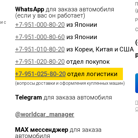
П
WhatsApp
для заказа автомобиля
(
(если у вас он работает)
Р
и с
+7-951-000-80-20
из Японии
С
+7-951-000-80-60
из Японии
+7-951-010-80-20
из Кореи, Китая и США
+7-951-020-80-20
отдел покупок
+7-951-025-80-20
отдел логистики
(вопросы доставки и оформления купленных машин)
Telegram
для заказа автомобиля
П
С
@worldcar_manager
MAX мессенджер
для заказа
автомобиля