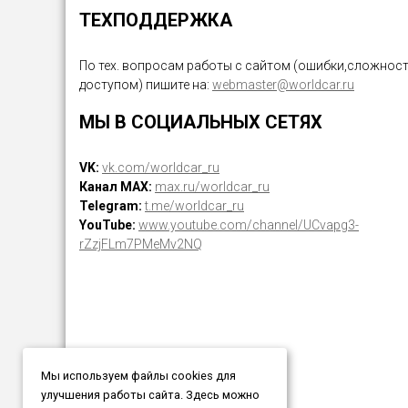
ТЕХПОДДЕРЖКА
По тех. вопросам работы с сайтом (ошибки,сложност
доступом) пишите на:
webmaster@worldcar.ru
МЫ В СОЦИАЛЬНЫХ СЕТЯХ
VK:
vk.com/worldcar_ru
Канал MAX:
max.ru/worldcar_ru
Telegram:
t.me/worldcar_ru
YouTube:
www.youtube.com/channel/UCvapg3-
rZzjFLm7PMeMv2NQ
Мы используем файлы cookies для
улучшения работы сайта. Здесь можно