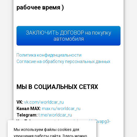
рабочее время )
ЗАКЛЮЧИТЬ ДОГОВОР на покупку
автомобиля
Политика конфиденциальности
Согласие на обработку персональных данных
МЫ В СОЦИАЛЬНЫХ СЕТЯХ
VK:
vk.com/worldcar_ru
Канал MAX:
max.ru/worldcar_ru
Telegram:
t.me/worldcar_ru
YouTube:
www.youtube.com/channel/UCvapg3-
rZzjFLm7PMeMv2NQ
Мы используем файлы cookies для
улучшения работы сайта. Здесь можно